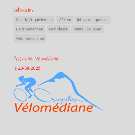
Categories
Claudy Criquielion-en
GPX-en
Infos pratiques-en
L'événement-en
Non classé
Petite Crique-en
Velomediane-en
Prochaine Vélomédiane
le 23-08-2025
Samedi 23 aout 2025