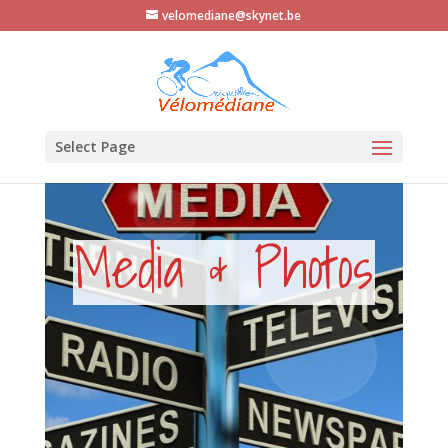
velomediane@skynet.be
Select Page
Media & Photos