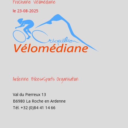
Prochaine Vélomédiane
le 23-08-2025
Samedi 23 aout 2025
Ardenne Bikes&Sports Organisation
Val du Pierreux 13
B6980 La Roche en Ardenne
Tél. +32 (0)84 41 14 66
Banque CRELAN :
code IBAN: BE89 8508 2298 5885