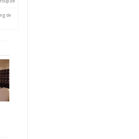
group.be
ong de