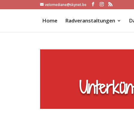
velomediane@skynet.be
Home
Radveranstaltungen
Da
Unterkün