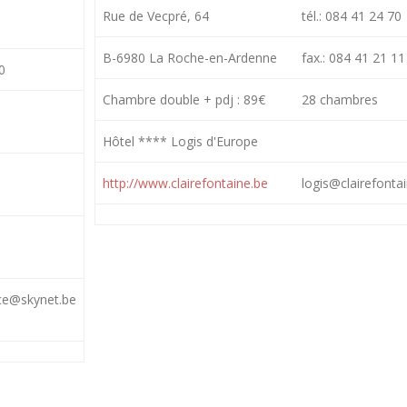
Rue de Vecpré, 64
tél.: 084 41 24 70
B-6980 La Roche-en-Ardenne
fax.: 084 41 21 11
0
Chambre double + pdj : 89€
28 chambres
Hôtel **** Logis d'Europe
http://www.clairefontaine.be
logis@clairefonta
ce@skynet.be