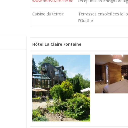
www.floreallaroche.be
reception.laroche@floreal
Cuisine du terroir
Terrasses ensoleillées le l
l'Ourthe
Hôtel La Claire Fontaine
Hôtel La Claire Fontaine