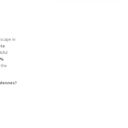
escape in
-to
tiful
0%
 the
rdennes?