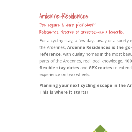
Ardenne-Résidences
Des séjours à vivre pleinement
Redécouvrez l’Ardenne et connectez-vous à l’essentiel.
For a cycling stay, a few days away or a sporty 
the Ardennes,
Ardenne Résidences is the go
reference
, with quality homes in the most beau
parts of the Ardennes, real local knowledge,
10
flexible stay dates
and
GPX routes
to extend
experience on two wheels.
Planning your next cycling escape in the A
This is where it starts!