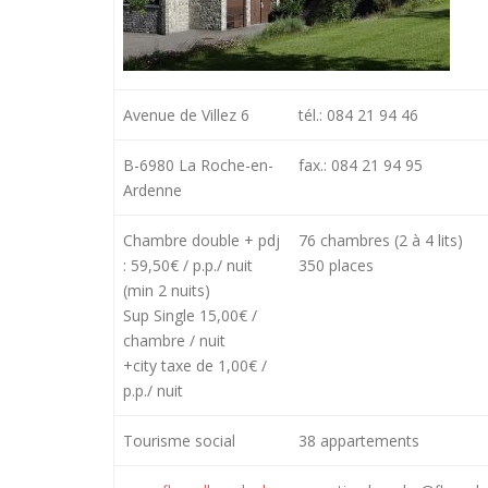
Avenue de Villez 6
tél.: 084 21 94 46
B-6980 La Roche-en-
fax.: 084 21 94 95
Ardenne
Chambre double + pdj
76 chambres (2 à 4 lits)
: 59,50€ / p.p./ nuit
350 places
(min 2 nuits)
Sup Single 15,00€ /
chambre / nuit
+city taxe de 1,00€ /
p.p./ nuit
Tourisme social
38 appartements