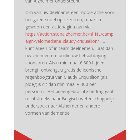
van Alzheimer ondersteunt.
Om van uw deelname een mooie actie voor
het goede doel op te zetten, maakt u
gewoon een actiepagina aan via
https://action.stopalzheimer.be/nl_NL/camp
aign/velomediane-claudy-criquielion/
. U
kunt alleen of in team deelnemen. Laat dan
uw vrienden en familie uw fietsuitdaging
sponsoren. Als u minimaal € 300 bijeen
brengt, ontvangt u gratis de iconische
regenboogtrui van Claudy Criquiélion (als
ploeg is dit dan minimaal € 300 per
persoon). Het bijeengebrachte bedrag gaat
rechtstreeks naar Belgisch wetenschappelijk
onderzoek naar Alzheimer en andere
vormen van dementie.