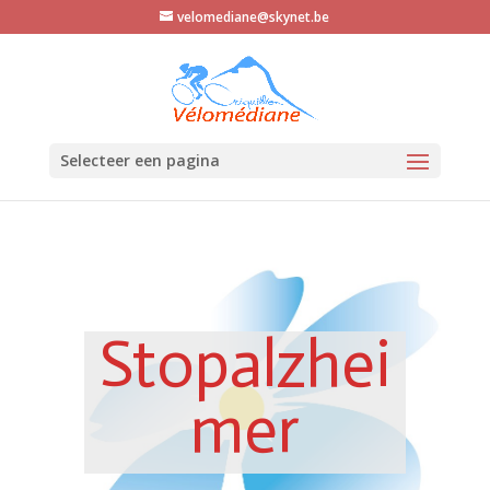
velomediane@skynet.be
Selecteer een pagina
Stopalzheimer
Stopalzhei
mer