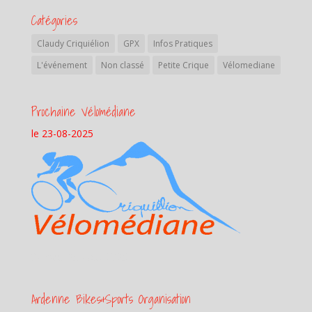
Catégories
Claudy Criquiélion
GPX
Infos Pratiques
L'événement
Non classé
Petite Crique
Vélomediane
Prochaine Vélomédiane
le 23-08-2025
Samedi 23 aout 2025
Ardenne Bikes&Sports Organisation