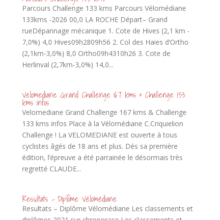
Parcours Challenge 133 kms Parcours Vélomédiane
133kms -2026 00,0 LA ROCHE Départ– Grand
rueDépannage mécanique 1. Cote de Hives (2,1 km -
7,0%) 4,0 Hives09h2809h56 2. Col des Haies d’Ortho
(2,1km-3,0%) 8,0 Ortho09h4310h26 3. Cote de
Herlinval (2,7km-3,0%) 14,0...
Velomediane Grand Challenge 167 kms & Challenge 133
kms infos
Velomediane Grand Challenge 167 kms & Challenge
133 kms infos Place à la Vélomédiane C.Criquielion
Challenge ! La VELOMEDIANE est ouverte à tous
cyclistes âgés de 18 ans et plus. Dès sa première
édition, l’épreuve a été parrainée le désormais très
regretté CLAUDE...
Resultats – Diplôme Vélomédiane
Resultats – Diplôme Vélomédiane Les classements et
diplômes 2021 sur chronorace Les classements et