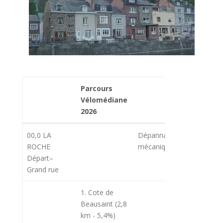
Parcours
Vélomédiane
2026
Parcours
00,0 LA
Dépannage
Vélomédiane
ROCHE
mécanique
2026
Départ–
Grand rue
1. Cote de
09h00
09
Beausaint (2,8
km - 5,4%)