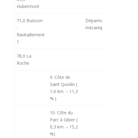
Hubermont
71,0 Buisson
Dépannage
-
mécanique
Ravitaillement
1
78,0 La
Roche
9. Côte de
11h10
13
Saint Quoilin (
1,0 km. – 11,3
% )
10. Côte du
11h16
13
Parc à Gibier (
0,3 km. – 15,2
%)