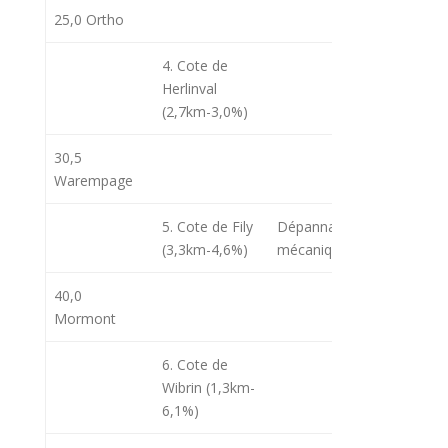
25,0 Ortho
09h43
10
4. Cote de
Herlinval
(2,7km-3,0%)
30,5
09h50
10
Warempage
5. Cote de Fily
Dépannage
(3,3km-4,6%)
mécanique
40,0
Mormont
6. Cote de
10h20
11
Wibrin (1,3km-
6,1%)