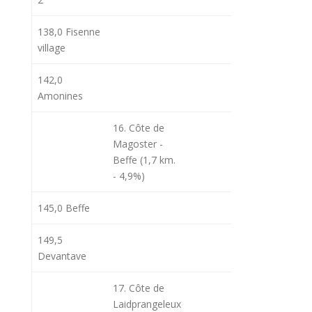
138,0 Fisenne
12h50
16
village
142,0
Amonines
16. Côte de
Magoster -
Beffe (1,7 km.
- 4,9%)
145,0 Beffe
149,5
13h05
17
Devantave
17. Côte de
Laidprangeleux