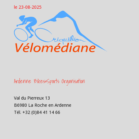
le 23-08-2025
Samedi 23 aout 2025
Ardenne Bikes&Sports Organisation
Val du Pierreux 13
B6980 La Roche en Ardenne
Tél. +32 (0)84 41 14 66
Banque CRELAN :
code IBAN: BE89 8508 2298 5885
code BIC: NICABEBB