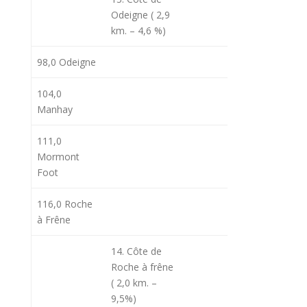
Odeigne ( 2,9
km. – 4,6 %)
98,0 Odeigne
104,0
11h57
14
Manhay
111,0
Mormont
Foot
116,0 Roche
12h10
15
à Frêne
14. Côte de
12h11
15
Roche à frêne
( 2,0 km. –
9,5%)