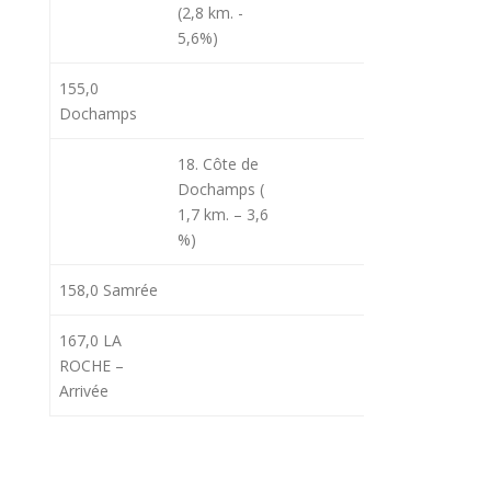
(2,8 km. -
5,6%)
155,0
13h14
17
Dochamps
18. Côte de
Dochamps (
1,7 km. – 3,6
%)
158,0 Samrée
13h20
17
167,0 LA
13h24
18
ROCHE –
Arrivée