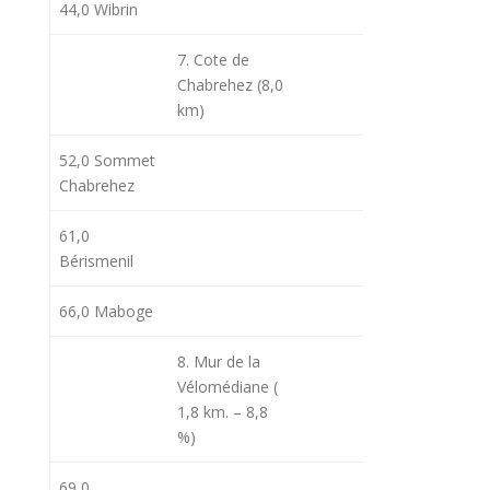
44,0 Wibrin
10h26
11
7. Cote de
Chabrehez (8,0
km)
52,0 Sommet
10h33
12
Chabrehez
61,0
10h41
12
Bérismenil
66,0 Maboge
10h50
12
8. Mur de la
10h55
12
Vélomédiane (
1,8 km. – 8,8
%)
69,0