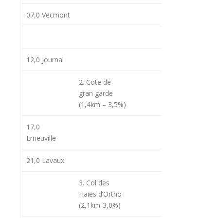
07,0 Vecmont
09h10
09
12,0 Journal
2. Cote de
09h18
09
gran garde
(1,4km – 3,5%)
17,0
Erneuville
21,0 Lavaux
09h28
09
3. Col des
Haies d’Ortho
(2,1km-3,0%)