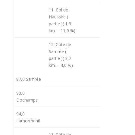
11. Col de
11h20
13
Haussire (
partie )( 1,3
km. – 11,0 %)
12. Côte de
Samrée (
partie )( 3,7
km. – 4,0 %)
87,0 Samrée
11h25
13
90,0
Dochamps
94,0
11h36
14
Lamormenil
13. Côte de
11h43
14