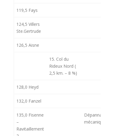
119,5 Fays
124,5 Villers
12h22
15
Ste.Gertrude
126,5 Aisne
12h27
15
15. Col du
12h28
15
Rideux Nord (
2,5 km. – 8 %)
128,0 Heyd
132,0 Fanzel
12h35
16
135,0 Fisenne
Dépannage
12h45
16
–
mécanique
Ravitaillement
2